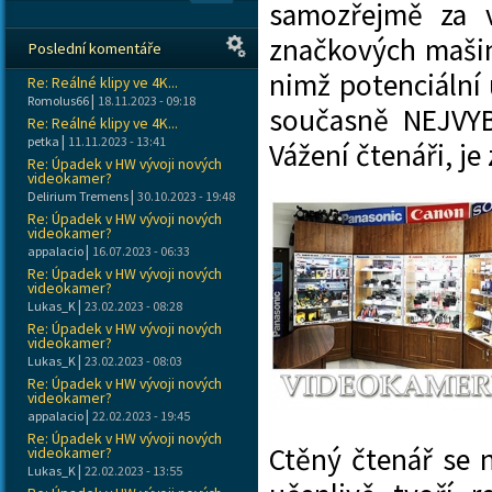
samozřejmě za v
značkových mašin 
Poslední komentáře
nimž potenciální u
Re: Reálné klipy ve 4K...
|
Romolus66
18.11.2023 - 09:18
současně NEJVY
Re: Reálné klipy ve 4K...
|
petka
11.11.2023 - 13:41
Vážení čtenáři, je
Re: Úpadek v HW vývoji nových
videokamer?
|
Delirium Tremens
30.10.2023 - 19:48
Re: Úpadek v HW vývoji nových
videokamer?
|
appalacio
16.07.2023 - 06:33
Re: Úpadek v HW vývoji nových
videokamer?
|
Lukas_K
23.02.2023 - 08:28
Re: Úpadek v HW vývoji nových
videokamer?
|
Lukas_K
23.02.2023 - 08:03
Re: Úpadek v HW vývoji nových
videokamer?
|
appalacio
22.02.2023 - 19:45
Re: Úpadek v HW vývoji nových
Ctěný čtenář se 
videokamer?
|
Lukas_K
22.02.2023 - 13:55