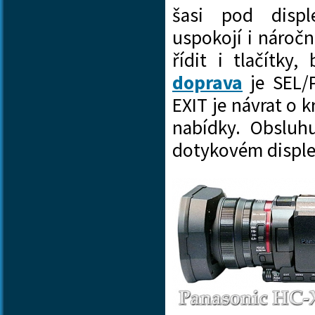
šasi pod displ
uspokojí i nároč
řídit i tlačítk
doprava
je SEL/P
EXIT je návrat o 
nabídky. Obsluhu
dotykovém displeji