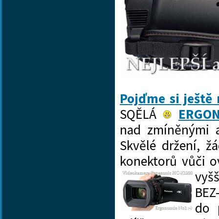
Pojďme si ještě
SQĚLÁ
ERGON
nad zmíněnými a
Skvělé držení, ž
konektorů vůči o
vyš
BEZ-
do 