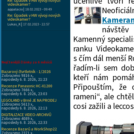
učenlivě tvoří r
Re: Úpadek v HW vývoji nových
videokamer?
Neofi
|
appalacio
18.02.2023 - 09:49
Re: Úpadek v HW vývoji nových
Kamera
videokamer?
|
Lukas_K
17.02.2023 - 22:57
návštěv
Kamenný specialist
ranku Videokamer
s čím dál menší 
Nejčtenější články za 6 měsíců
řadím-li sem dob
Bazarový čtvrtletník - 1/2026
kteří nám pomáh
Zobrazeno 9816 x,
naposledy 6. 8. 2026, 21:23
Připouštím, že 
Recenze Panasonic HC-X1200
Zobrazeno 7666 x,
naposledy 6. 8. 2026, 23:03
rameni“, ale cht
LEGOLAND v Brně JE NA PRODEJ
cosi zažili a lec
Zobrazeno 5613 x,
naposledy 6. 8. 2026, 22:13
DIGITALIZACE VIDEO-ARCHIVŮ
Zobrazeno 4089 x,
naposledy 6. 8. 2026, 22:33
Recenze Bazarů a WorkShop22
Zobrazeno 2371 x,