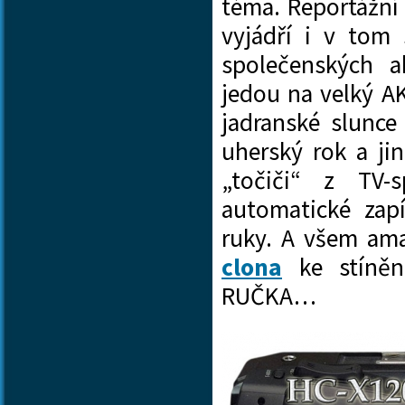
téma. Reportážní 
vyjádří i v tom 
společenských a
jedou na velký AK
jadranské slunce
uherský rok a ji
„točiči“ z TV-s
automatické zapí
ruky. A všem am
clona
ke stíněn
RUČKA…