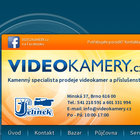
VIDEOKAMERY.cz
Potřebujete poradit? Kontaktuj
na Facebooku
Kamenný specialista prodeje videokamer a příslušenst
Minská 37, Brno 616 00
Tel.: 541 218 591 a 601 331 994
E-mail:
info@videokamery.cz
Po - Pá: 10:00-17:00
Úvod
Kontakt
Bazar
Půjčovna
Ser