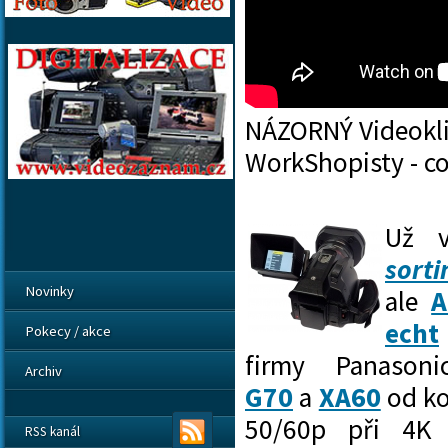
NÁZORNÝ Videoklip
WorkShopisty - co
Už v
sort
Novinky
ale
A
echt
Pokecy / akce
firmy Panason
Archiv
G70
a
XA60
od ko
50/60p při 4K 
RSS kanál