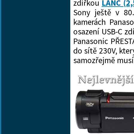
zdířkou
LANC (2
Sony ještě v 80.
kamerách Panaso
osazení USB-C zd
Panasonic PŘEST
do sítě 230V, kter
samozřejmě mu