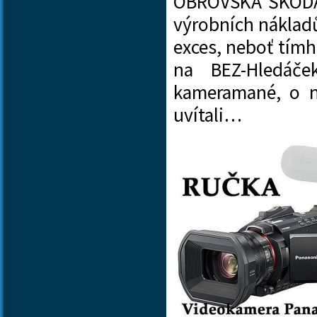
OBROVSKÁ ŠKODA, 
výrobních nákladů
exces, neboť tímh
na BEZ-Hledáč
kameramané, o ni
uvítali…