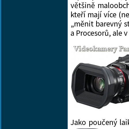
většině maloobch
kteří mají více (n
„měnit barevný s
a Procesorů, ale 
Jako poučený lai