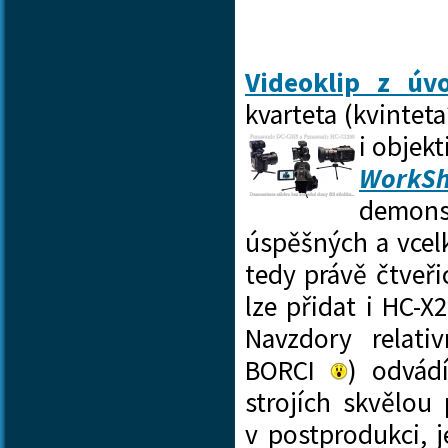
Videoklip z úv
kvarteta (kvinte
i objekt
WorkSh
demons
úspěšných a vcel
tedy právě čtveř
lze přidat i HC-
Navzdory relati
BORCI
) odvád
strojích skvělou
v postprodukci, 