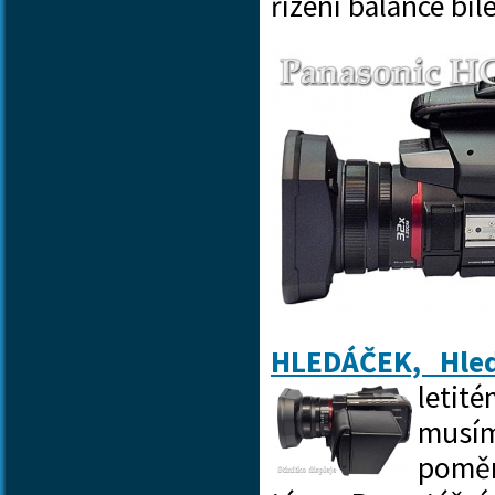
řízení balance b
HLEDÁČEK, Hled
letit
musím
pomě