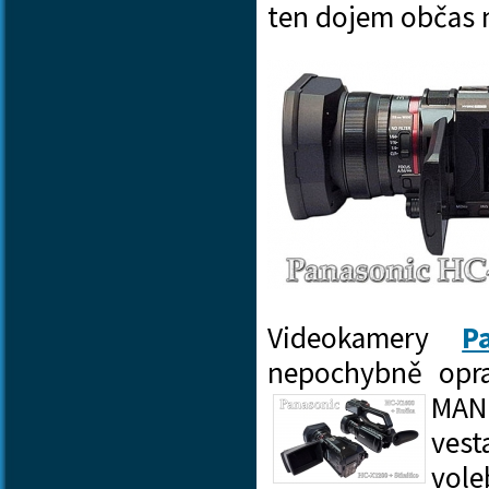
ten dojem občas n
Videokamery
P
nepochybně opra
MAN
vest
vol