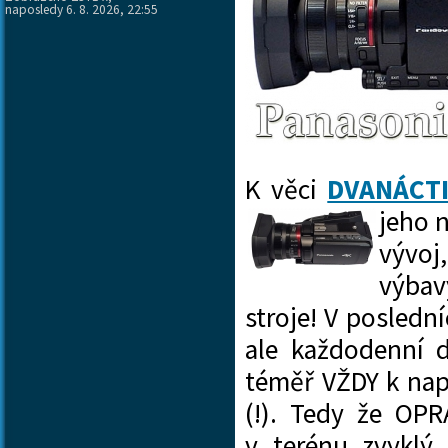
naposledy 6. 8. 2026, 22:55
K věci
DVANÁCT
jeho 
vývoj
výbav
stroje! V posledn
ale každodenní 
téměř VŽDY k na
(!). Tedy že OP
v terénu zvykl