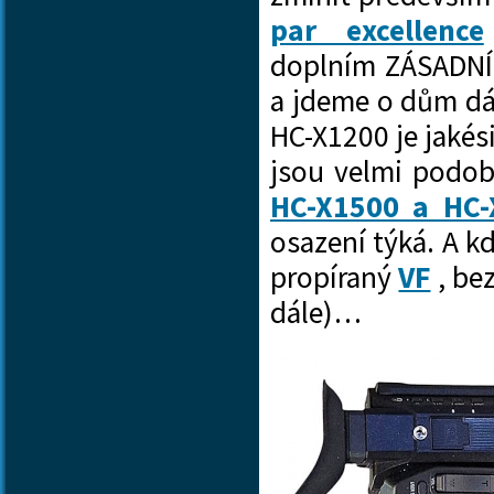
par excellence
doplním ZÁSADNÍ 
a jdeme o dům dá
HC-X1200 je jaké
jsou velmi podob
HC-X1500 a HC-
osazení týká. A k
propíraný
VF
, be
dále)…