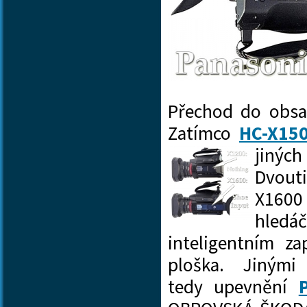
Přechod do obsa
Zatímco
HC-X15
jinýc
Dvouti
X1600 
hledá
inteligentním z
ploška. Jiným
tedy upevnění