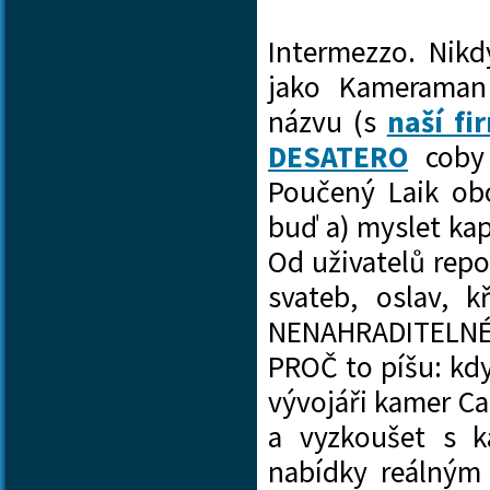
Intermezzo. Nik
jako Kameraman
názvu (s
naší fi
DESATERO
coby 
Poučený Laik obo
buď a) myslet ka
Od uživatelů repo
svateb, oslav, k
NENAHRADITELNÉ V
PROČ to píšu: kdy
vývojáři kamer Ca
a vyzkoušet s k
nabídky reálným 