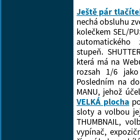
Ještě pár tlačít
nechá obsluhu zv
kolečkem SEL/PUS
automatického 
stupeň. SHUTTER 
která má na Web
rozsah 1/6 jako
Posledním na dol
MANU, jehož úče
VELKÁ plocha
po
sloty a volbou je
THUMBNAIL, volb
vypínač, expozič