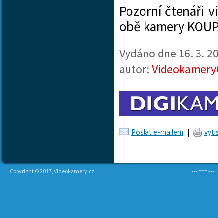
Pozorní čtenáři 
obě kamery KOUP
Vydáno dne
16. 3. 2
autor:
Videokamery
Poslat e-mailem
|
vyti
Copyright © 2017, Videokamery.cz
--- === ---