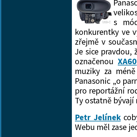
Panas
veliko
s módy 4K/60׀50p,
konkurentky ve 
zřejmě v současn
Je sice pravdou, 
označenou
XA60
muziky za méně 
Panasonic „o parn
pro reportážní ro
Ty ostatně bývají
Petr Jelínek
coby
Webu měl zase je