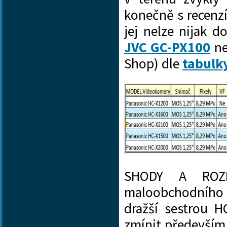
konečně s recenzí
jej nelze nijak 
JVC GC-PX100
ne
Shop) dle
tabulk
SHODY A ROZDÍ
maloobchodního
dražší sestrou H
zmínit především