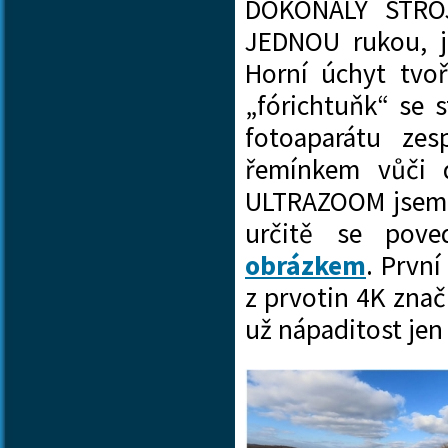
DOKONALÝ STROJ
JEDNOU rukou, j
Horní úchyt tvo
„fórichtuňk“ se 
fotoaparátu ze
řemínkem vůči 
ULTRAZOOM jsem si
určitě se pov
obrázkem
. První
z prvotin 4K zna
už nápaditost j