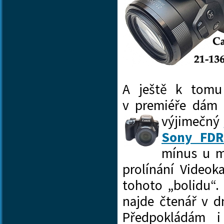
A ještě k tomu
v premiéře dám 
výjimečný
Sony FDR
mínus u m
prolínání Vide
tohoto „bolidu“.
najde čtenář v d
Předpokládám i