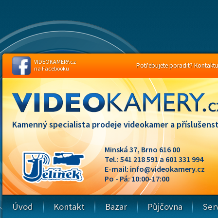
VIDEOKAMERY.cz
Potřebujete poradit? Kontaktuj
na Facebooku
Kamenný specialista prodeje videokamer a příslušenst
Minská 37, Brno 616 00
Tel.: 541 218 591 a 601 331 994
E-mail:
info@videokamery.cz
Po - Pá: 10:00-17:00
Úvod
Kontakt
Bazar
Půjčovna
Ser