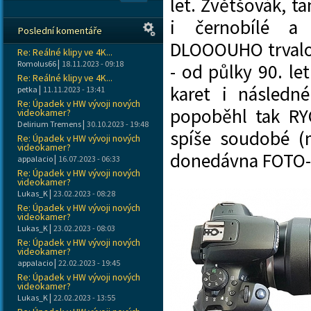
let. Zvětšovák, ta
i černobílé a
Poslední komentáře
DLOOOUHO trvalo,
Re: Reálné klipy ve 4K...
|
Romolus66
18.11.2023 - 09:18
- od půlky 90. l
Re: Reálné klipy ve 4K...
karet i následné
|
petka
11.11.2023 - 13:41
Re: Úpadek v HW vývoji nových
popoběhl tak RY
videokamer?
|
Delirium Tremens
30.10.2023 - 19:48
spíše soudobé (m
Re: Úpadek v HW vývoji nových
videokamer?
donedávna FOTO
|
appalacio
16.07.2023 - 06:33
Re: Úpadek v HW vývoji nových
videokamer?
|
Lukas_K
23.02.2023 - 08:28
Re: Úpadek v HW vývoji nových
videokamer?
|
Lukas_K
23.02.2023 - 08:03
Re: Úpadek v HW vývoji nových
videokamer?
|
appalacio
22.02.2023 - 19:45
Re: Úpadek v HW vývoji nových
videokamer?
|
Lukas_K
22.02.2023 - 13:55