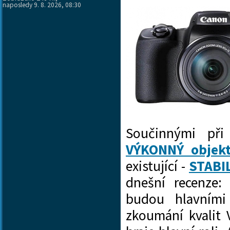
naposledy 9. 8. 2026, 08:30
Součinnými při
VÝKONNÝ objekt
existující -
STABI
dnešní recenze:
budou hlavními
zkoumání kvali