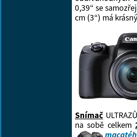
0,39“ se samozřejm
cm (3“) má krásn
Snímač
ULTRAZŮ
na sobě celkem
macatéh