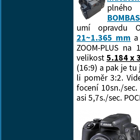
plného
BOMBAS
umí opravdu O
21~1.365 mm
a 
ZOOM-PLUS na 1
velikost
5.184 x 
(16:9) a pak je tu
li poměr 3:2. Vid
focení 10sn./sec.
asi 5,7s./sec. P