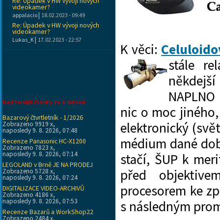
Re: Úpadek v HW vývoji nových
videokamer?
|
appalacio
18.02.2023 - 09:49
Re: Úpadek v HW vývoji nových
videokamer?
|
Lukas_K
17.02.2023 - 22:57
K věci:
Celuloido
stále r
někdejší
NAPLNO
Nejčtenější články za 6 měsíců
nic o moc jiného
Bazarový čtvrtletník - 1/2026
elektronický (svě
Zobrazeno 9919 x,
naposledy 9. 8. 2026, 07:48
médium dané do
Recenze Panasonic HC-X1200
Zobrazeno 7823 x,
naposledy 9. 8. 2026, 07:14
stačí, ŠUP k meri
LEGOLAND v Brně JE NA PRODEJ
před objektiv
Zobrazeno 5728 x,
naposledy 9. 8. 2026, 07:24
procesorem ke zpr
DIGITALIZACE VIDEO-ARCHIVŮ
Zobrazeno 4186 x,
naposledy 9. 8. 2026, 07:53
s následným prom
Recenze Bazarů a WorkShop22
Zobrazeno 2484 x,