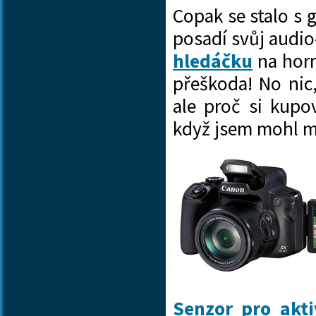
Copak se stalo s 
posadí svůj aud
hledáčku
na horn
přeškoda! No nic
ale proč si kupo
když jsem mohl mí
Senzor pro akti