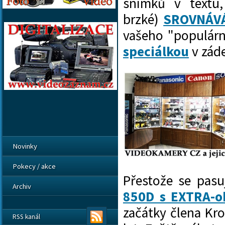
snímků v textu,
brzké)
SROVNÁV
vašeho "populár
speciálkou
v zá
Novinky
Pokecy / akce
Přestože se pasu
Archiv
850D s EXTRA-o
začátky člena Kr
RSS kanál