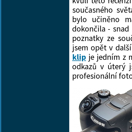
kvůli této recenz
současného svět
bylo učiněno ma
dokončila - snad 
poznatky ze souč
jsem opět v dalš
klip
je jedním z m
odkazů v úterý j
profesionální fot