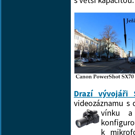
s větší kapacitou
Drazí vývojáři 
videozáznamu s d
vínku a
konfiguro
k mikro