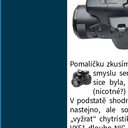
Pomaličku zkusím
smyslu se
sice byla,
(nicotné?
V podstatě shodn
nastejno, ale 
„vyžrat“ chytrist
VXF1 dlouho NIC 