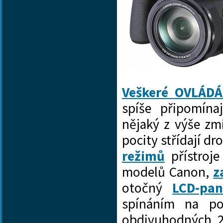
Veškeré OVLÁDÁ
spíše připomínaj
nějaký z výše z
pocity střídají d
režimů
přístroje
modelů Canon,
z
otočný
LCD-pan
spínáním na po
obdivuhodných 2