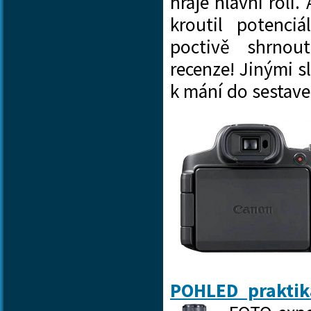
hraje hlavní roli.
kroutil potenci
poctivě shrno
recenze! Jinými sl
k mání do sestave
POHLED praktik