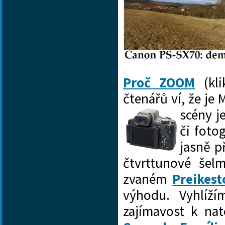
Proč ZOOM
(kli
čtenářů ví, že je
scény j
či foto
jasně p
čtvrttunové šelm
zvaném
Preikest
výhodu. Vyhlížím
zajímavost k nat