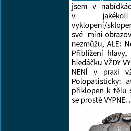
jsem v nabídkác
v jakék
vyklopení/sklope
své mini-obrazo
nezmůžu, ALE: Ne
Přiblížení hlavy
hledáčku VŽDY VYP
NENÍ v praxi vž
Polopatisticky:
přiklopen k tělu 
se prostě VYPNE