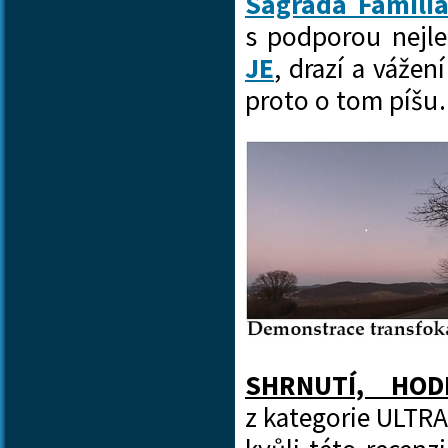
Sagrada Famíli
s podporou nejle
JE
, drazí a vážen
proto o tom píš
SHRNUTÍ, HOD
z kategorie ULTR