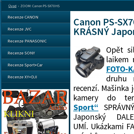
Úvod
›
ZOOM: Canon PS-SX70 HS
Recenze CANON
Canon PS-SX70
KRÁSNÝ Japo
Recenze JVC
Recenze PANASONIC
Opět si
Recenze SONY
laikem
Recenze Sport+Car
FOTO-
druhu 
Recenze XY+DJI
recenzí. Mašinka 
kamery do ter
Sport“
SPRÁVNÝ
Japonský DAL
UMÍ.
Ukázkami FA