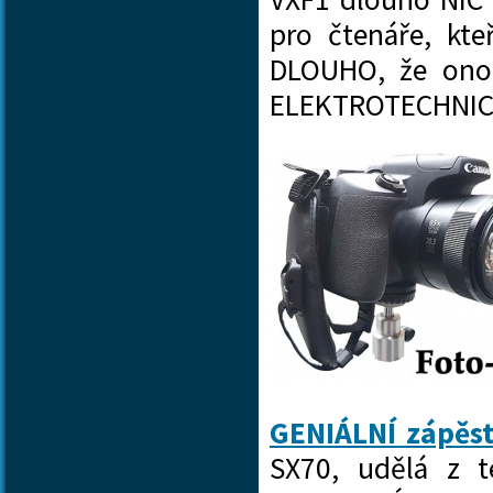
pro čtenáře, kt
DLOUHO, že onou
ELEKTROTECHNIC
GENIÁLNÍ zápěs
SX70, udělá z t