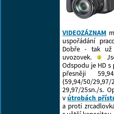
VIDEOZÁZNAM
má
uspořádání prac
Dobře - tak už
uvozovek.
Jso
Odspodu je HD s 
přesněji 59,9
(59,94/50/29,97/
29,97/25sn./s. O
v
útrobách příst
a proti zrcadlov