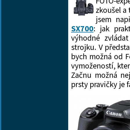
FOTO-exp
zkoušel a 
jsem nap
SX700
: jak pra
výhodné zvládat
strojku. V předs
bych možná od Fo
vymožeností, kter
Začnu možná ne
prsty pravičky j