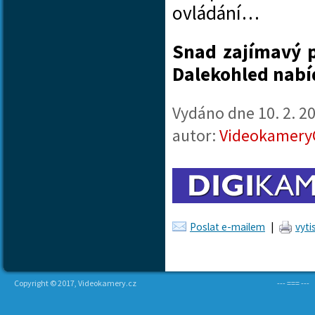
ovládání…
Snad zajímavý 
Dalekohled nabíd
Vydáno dne
10. 2. 2
autor:
Videokamery
Poslat e-mailem
|
vyti
Copyright © 2017, Videokamery.cz
--- === ---