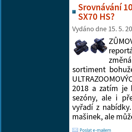
Srovnávání 10
SX70 HS?
Vydáno dne
15. 5. 2
ZŮMOVÝ
repor
změn
sortiment bohuž
ULTRAZOOMOVÝC
2018 a zatím je
sezóny, ale i př
vyřadí z nabídky
mašinek, ale můž
Poslat e-mailem