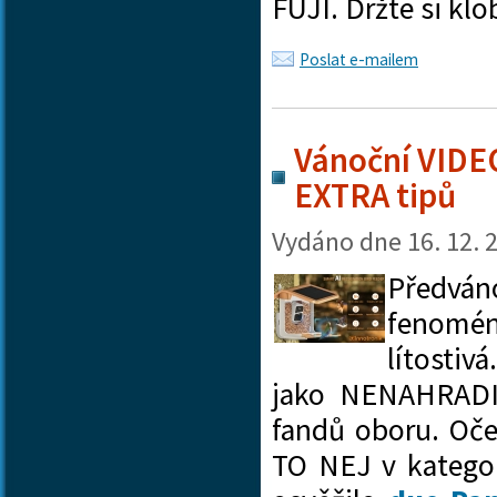
FUJI. Držte si k
Poslat e-mailem
Vánoční VIDE
EXTRA tipů
Vydáno dne
16. 12. 
Předván
fenomé
lítostiv
jako NENAHRADIT
fandů oboru. Oče
TO NEJ v kategor