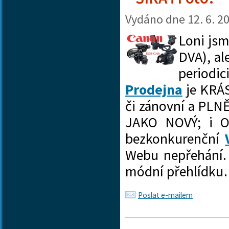
Vydáno dne
12. 6. 2
Loni jsm
DVA), al
periodic
Prodejna
je KRÁS
či zánovní a PLN
JAKO NOVÝ; i OR
bezkonkurenční
Webu nepřehání.
módní přehlídk
Poslat e-mailem