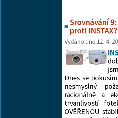
Srovnávání 9:
proti INSTAX?
Vydáno dne
12. 4. 2
IN
do
js
Dnes se pokusím 
nesmyslný pož
racionálně a 
trvanlivostí f
OVĚŘENOU stabil