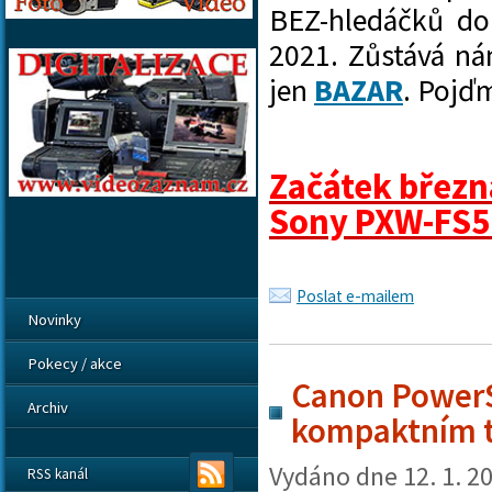
BEZ-hledáčků do
2021. Zůstává n
jen
BAZAR
. Pojďm
Začátek březn
Sony PXW-FS5 M
Poslat e-mailem
Novinky
Pokecy / akce
Canon PowerS
Archiv
kompaktním t
Vydáno dne
12. 1. 2
RSS kanál