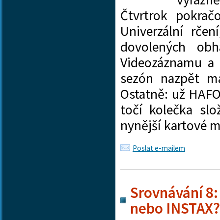
Čtvrtrok pokrač
Univerzální rče
dovolených obh
Videozáznamu a F
sezón nazpět m
Ostatně: už HAFO
točí kolečka slo
nynější kartové 
Poslat e-mailem
Srovnávání 8:
nebo INSTAX?