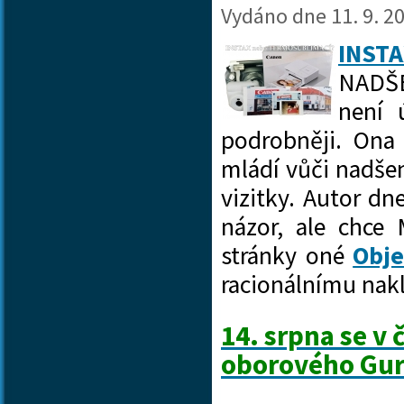
Vydáno dne
11. 9. 2
INST
NADŠE
není 
podrobněji. Ona
mládí vůči nadše
vizitky. Autor d
názor, ale chce 
stránky oné
Obj
racionálnímu na
14. srpna se v
oborového Gur