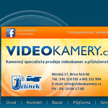
VIDEOKAMERY.cz
Potřebujete poradit? Kontaktuj
na Facebooku
Kamenný specialista prodeje videokamer a příslušenst
Minská 37, Brno 616 00
Tel.: 541 218 591 a 601 331 994
E-mail:
info@videokamery.cz
Po - Pá: 10:00-17:00
Úvod
Kontakt
Bazar
Půjčovna
Ser