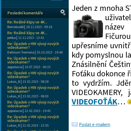
Jeden z mnoha S
Poslední komentáře
uživate
Re: Reálné klipy ve 4K...
náze
|
Romolus66
18.11.2023 - 09:18
Re: Reálné klipy ve 4K...
Fičurou
|
petka
11.11.2023 - 13:41
upřesníme uvnitř
Re: Úpadek v HW vývoji nových
videokamer?
|
kdy pomyslnou la
Delirium Tremens
30.10.2023 - 19:48
Re: Úpadek v HW vývoji nových
Znásilnění Češti
videokamer?
|
appalacio
16.07.2023 - 06:33
Foťáku dokonce ř
Re: Úpadek v HW vývoji nových
videokamer?
to vydržím. Jd
|
Lukas_K
23.02.2023 - 08:28
Re: Úpadek v HW vývoji nových
VIDEOKAMERY, ja
videokamer?
|
Lukas_K
23.02.2023 - 08:03
VIDEOFOŤÁK
…
Re: Úpadek v HW vývoji nových
videokamer?
|
appalacio
22.02.2023 - 19:45
Re: Úpadek v HW vývoji nových
videokamer?
Poslat e-mailem
|
Lukas_K
22.02.2023 - 13:55