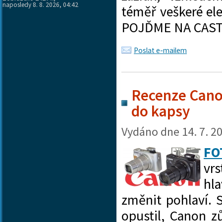
naposledy 8. 8. 2026, 04:42
téměř veškeré ele
POJĎME NA CAS
Poslat e-mailem
Recenze Cano
do kapsy
Vydáno dne
14. 7. 2
FO
vr
hl
změnit pohlaví.
opustil, Canon z