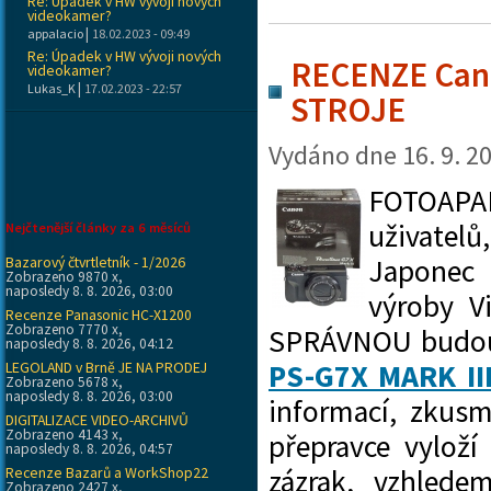
Re: Úpadek v HW vývoji nových
videokamer?
|
appalacio
18.02.2023 - 09:49
Re: Úpadek v HW vývoji nových
RECENZE Cano
videokamer?
|
Lukas_K
17.02.2023 - 22:57
STROJE
Vydáno dne
16. 9. 2
FOTOAPAR
uživatelů
Nejčtenější články za 6 měsíců
Bazarový čtvrtletník - 1/2026
Japonec 
Zobrazeno 9870 x,
naposledy 8. 8. 2026, 03:00
výroby V
Recenze Panasonic HC-X1200
Zobrazeno 7770 x,
SPRÁVNOU budouc
naposledy 8. 8. 2026, 04:12
LEGOLAND v Brně JE NA PRODEJ
PS-G7X MARK II
Zobrazeno 5678 x,
naposledy 8. 8. 2026, 03:00
informací, zkus
DIGITALIZACE VIDEO-ARCHIVŮ
Zobrazeno 4143 x,
přepravce vyloží
naposledy 8. 8. 2026, 04:57
Recenze Bazarů a WorkShop22
zázrak, vzhled
Zobrazeno 2427 x,