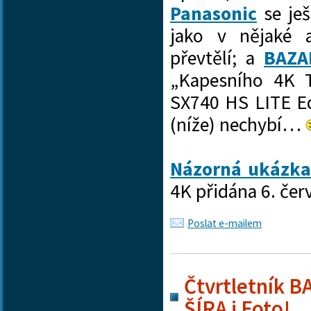
Panasonic
se je
jako v nějaké a
převtělí; a
BAZA
„Kapesního 4K 
SX740 HS LITE Edi
(níže) nechybí…
Názorná ukázka
4K přidána 6. čer
Poslat e-mailem
Čtvrtletník B
ŠÍRA i Foto!