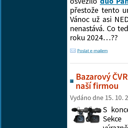
osvěžilo
duo Pan
přestože tento u
Vánoc už asi N
nenastává. Co te
roku 2024…??
Poslat e-mailem
Bazarový ČVR
naší firmou
Vydáno dne
15. 10. 
S
konce
Sekc
výrazn