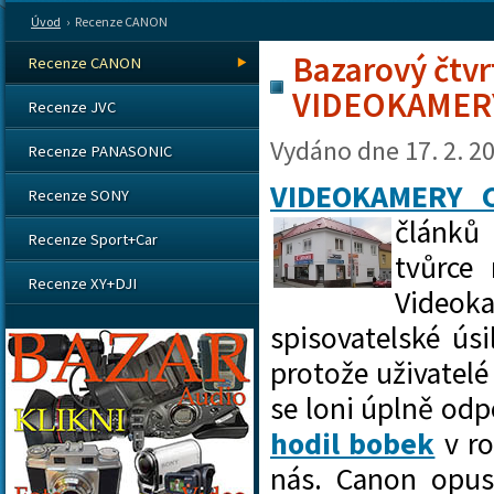
Úvod
›
Recenze CANON
Bazarový čtvrt
Recenze CANON
VIDEOKAMER
Recenze JVC
Vydáno dne
17. 2. 2
Recenze PANASONIC
VIDEOKAMERY 
Recenze SONY
článků
Recenze Sport+Car
tvůrce
Recenze XY+DJI
Videok
spisovatelské úsi
protože uživatel
se loni úplně od
hodil bobek
v ro
nás. Canon opus