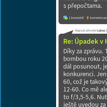
s přepočtama.
1 komentář
komentovaný
Napsal uživatel
Lukas
[
Re: Úpadek v 
Díky za zprávu. 
bombou roku 202
dál posunout, je
konkurenci. Jen
60, což je takov
12-60. Co mě al
to f/3,5-5,6. Nut
ještě uvedou za