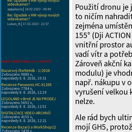
Re: Úpadek v HW vývoji nových
videokamer?
Použití dronu je 
|
appalacio
18.02.2023 - 09:49
to ničím nahradit
Re: Úpadek v HW vývoji nových
videokamer?
zejména umístěné
|
Lukas_K
17.02.2023 - 22:57
155° (Dji ACTION 
vnitřní prostor a
vadí vítr a potře
Zároveň akční ka
Nejčtenější články za 6 měsíců
Bazarový čtvrtletník - 1/2026
modulu) je vhod
Zobrazeno 9880 x,
naposledy 8. 8. 2026, 10:31
např. nákupu v 
Recenze Panasonic HC-X1200
Zobrazeno 7784 x,
vyrušení velkou 
naposledy 8. 8. 2026, 12:19
LEGOLAND v Brně JE NA PRODEJ
nelze.
Zobrazeno 5692 x,
naposledy 8. 8. 2026, 12:51
DIGITALIZACE VIDEO-ARCHIVŮ
Ale rád bych ult
Zobrazeno 4155 x,
naposledy 8. 8. 2026, 12:21
mojí GH5, proto
Recenze Bazarů a WorkShop22
Zobrazeno 2439 x,