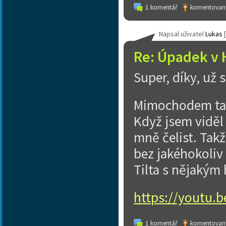
1 komentář
komentovaný
Napsal uživatel
Lukas
[
Re: Úpadek v 
Super, díky, už
Mimochodem ta S
Když jsem viděl 
mně čelist. Tak
bez jakéhokoliv 
Tilta s nějakým 
https://youtu
1 komentář
komentovaný