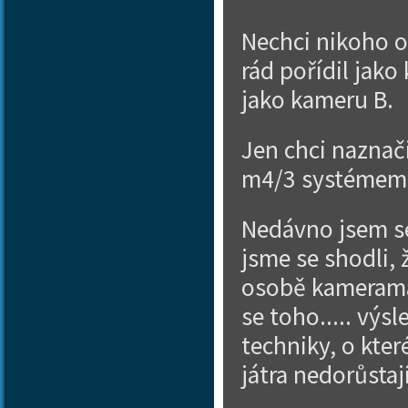
Nechci nikoho o
rád pořídil jako
jako kameru B.
Jen chci naznač
m4/3 systémem 
Nedávno jsem se
jsme se shodli, 
osobě kameraman
se toho..... výs
techniky, o kter
játra nedorůstaj