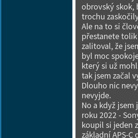
obrovský skok, 
trochu zaskočily
Ale na to si člo
přestanete tolik
zalitoval, že jse
byl moc spokoje
který si už mohl
tak jsem začal 
Dlouho nic nevy
nevyjde.
No a když jsem 
roku 2022 - Son
koupil si jeden 
základní APS-C o