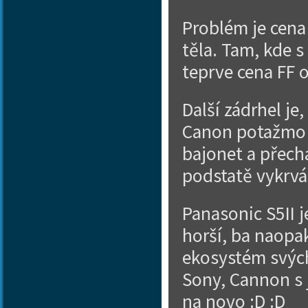
Problém je cena
těla. Tam, kde 
teprve cena FF o
Další zádrhel je
Canon potažmo S
bajonet a přechá
podstatě vykrvá
Panasonic S5II j
horší, ba naopa
ekosystém svých 
Sony, Cannon s 
na novo :D :D