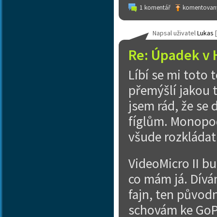
1 komentář
komentovaný
Napsal uživatel
Lukas
[
Re: Úpadek v 
Líbí se mi toto
přemýšlí jakou t
jsem rád, že se
fíglům. Monopod 
všude rozkládat
VideoMicro II b
co mám já. Dívá
fajn, ten původn
schovám ke GoPr