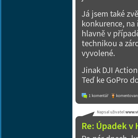
Já jsem také zvě
konkurence, na 
hlavně v případ
technikou a záro
vyvolené.
Jinak DJI Actio
Teď ke GoPro do
1 komentář
komentovaný
Napsal uživatel
www.vi
Re: Úpadek v 