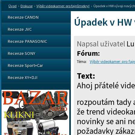
Úvod
›
Diskuse
›
Výběr videokamer: pro fajnšmekry!
›
Úpadek v HW vývoji novýc
Recenze CANON
Úpadek v HW 
Recenze JVC
Recenze PANASONIC
Napsal uživatel
Lu
Fórum:
Recenze SONY
Výběr videokamer: pro faj
Recenze Sport+Car
Text:
Recenze XY+DJI
Ahoj přátelé vid
rozpoutám tady a
že trend videoka
novinky se ani n
požadavky zákazn