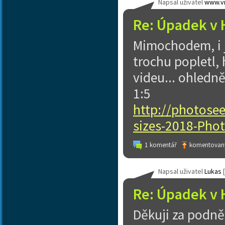
Napsal uživatel
www.vi
Re: Úpadek v 
Mimochodem, i 
trochu popletl, 
videu... ohledn
1:5
http://photose
sizes-2018-Phot
1 komentář
komentovaný
Napsal uživatel
Lukas
[
Re: Úpadek v 
Děkuji za podně