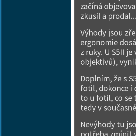
začíná objevovat.
zkusil a prodal.
Výhody jsou zře
ergonomie dosáh
z ruky. U S5II je
objektivů), vyni
Doplním, že s S5
fotil, dokonce i
to u fotil, co se
tedy v současné
Nevýhody tu jsou
potřeba zmínit 