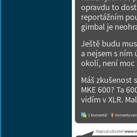
opravdu to dost
reportážním použ
gimbal je neohr
Ještě budu mus
a nejsem s ním 
okolí, není moc 
Máš zkušenost s
MKE 600? Ta 600
vidím v XLR. Ma
1 komentář
komentovaný
Napsal uživatel
www.vi