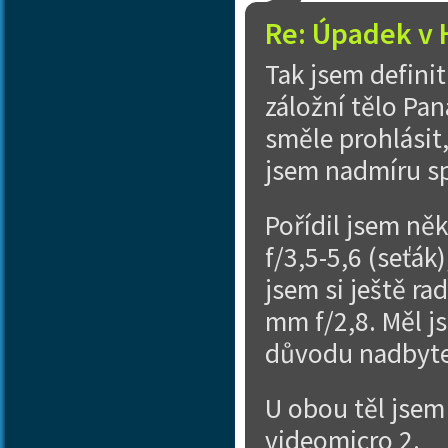
Re: Úpadek v 
Tak jsem definit
záložní tělo Pa
směle prohlásit
jsem nadmíru s
Pořídil jsem ně
f/3,5-5,6 (seťák
jsem si ještě ra
mm f/2,8. Měl j
důvodu nadbyteč
U obou těl jsem
videomicro 2.