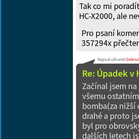
Tak co mi poradí
HC-X2000, ale ne
Pro psaní kome
357294x přečte
Napsal uživatel
Deliri
Re: Úpadek v 
Začínal jsem na
všemu ostatnímu
bomba(za nižší c
drahé a proto j
byl pro obrovsk
dalších letech j