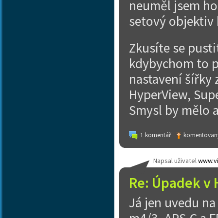
neuměl jsem ho 
setový objektiv 
Zkusíte se pusti
kdybychom to př
nastavení šířky 
HyperView, Supe
Smysl by mělo a
1 komentář
komentovaný
Napsal uživatel
www.vi
Re: Úpadek v 
Já jen uvedu n