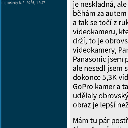
je neskladná, al
naposledy 8. 8. 2026, 12:47
běhám za autem d
a tak se točí z r
videokameru, kte
drží, to je obrov
videokamery, Pa
Panasonic jsem p
ale nesedl jsem 
dokonce 5,3K vid
GoPro kamer a ta
udělaly obrovský 
obraz je lepší n
Mám tu pár postř