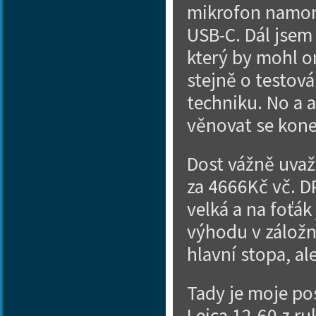
mikrofon namon
USB-C. Dál jsem
který by mohl om
stejně o testov
techniku. No a a
věnovat se kone
Dost vážně uvaž
za 4666Kč vč. 
velká a na foťák
výhodu v záložní
hlavní stopa, al
Tady je moje po
Leica 12-60 z r