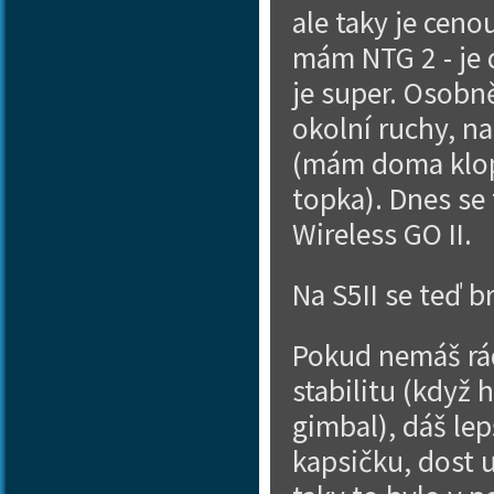
ale taky je cen
mám NTG 2 - je d
je super. Osobn
okolní ruchy, n
(mám doma klopá
topka). Dnes se
Wireless GO II.
Na S5II se teď b
Pokud nemáš rád
stabilitu (když 
gimbal), dáš le
kapsičku, dost u