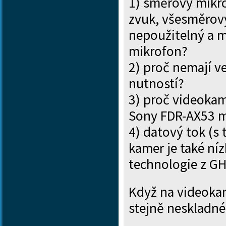
1) směrový mikro
zvuk, všesměrový
nepoužitelný a m
mikrofon?
2) proč nemají ve
nutností?
3) proč videokam
Sony FDR-AX53 m
4) datový tok (s
kamer je také ní
technologie z G
Když na videokam
stejně neskladné