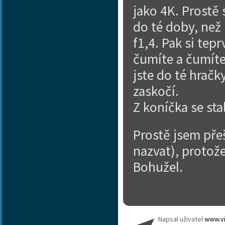
jako 4K. Prostě 
do té doby, než 
f1,4. Pak si te
čumíte a čumíte
jste do té hračk
zaskočí.
Z koníčka se sta
Prostě jsem pře
nazvat), protože
Bohužel.
Napsal uživatel
www.vi