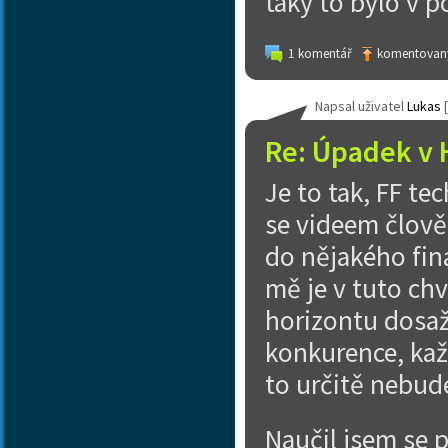
taky to bylo v p
1 komentář
komentovaný
Napsal uživatel
Lukas
[
Re: Úpadek v 
Je to tak, FF te
se videem člověk
do nějakého fin
mě je v tuto chv
horizontu dosaž
konkurence, ka
to určitě nebud
Naučil jsem se p