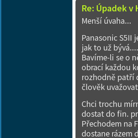
Re: Úpadek v 
Menší úvaha...
Panasonic S5II j
jak to už bývá..
Bavíme-li se o n
obrací každou ko
rozhodně patří 
člověk uvažovat
Chci trochu mír
dostat do fin. 
Přechodem na FF 
dostane rázem d