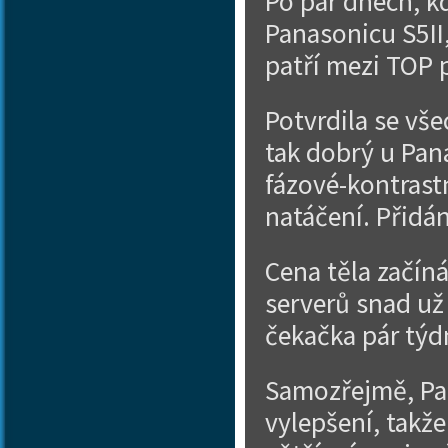
Po pár dnech, kd
Panasonicu S5II,
patří mezi TOP p
Potvrdila se vše
tak dobrý u Pan
fázové-kontrast
natáčení. Přidán
Cena těla začíná
serverů snad už 
čekačka pár týd
Samozřejmě, Pan
vylepšení, takže