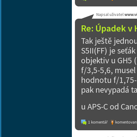
Napsal uživatel
www.vi
Re: Úpadek v 
Tak ještě jedno
S5II(FF) je seťá
objektiv u GH5 
f/3,5-5,6, musel
hodnotu f/1,75-2
pak nevypadá ta
u APS-C od Cano
1 komentář
komentovaný