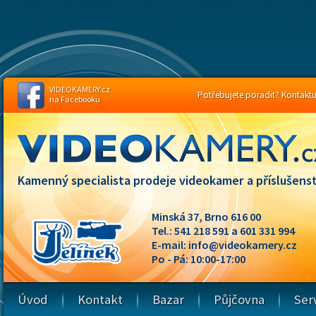
VIDEOKAMERY.cz
Potřebujete poradit? Kontaktuj
na Facebooku
Kamenný specialista prodeje videokamer a příslušenst
Minská 37, Brno 616 00
Tel.: 541 218 591 a 601 331 994
E-mail:
info@videokamery.cz
Po - Pá: 10:00-17:00
Úvod
Kontakt
Bazar
Půjčovna
Ser