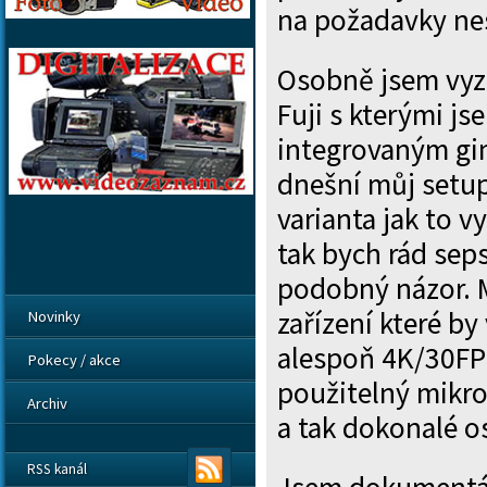
na požadavky ne
Osobně jsem vyzk
Fuji s kterými js
integrovaným g
dnešní můj setup
varianta jak to vy
tak bych rád seps
podobný názor. 
zařízení které 
Novinky
alespoň 4K/30FPS
Pokecy / akce
použitelný mikro
Archiv
a tak dokonalé os
RSS kanál