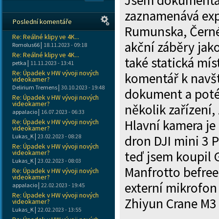
Jsem dokumentár
zaznamenává exp
Poslední komentáře
Rumunska, Černé 
Re: Reálné klipy ve 4K...
akční záběry jak
|
Romolus66
18.11.2023 - 09:18
Re: Reálné klipy ve 4K...
také statická mís
|
petka
11.11.2023 - 13:41
Re: Úpadek v HW vývoji nových
komentář k navšt
videokamer?
|
Delirium Tremens
30.10.2023 - 19:48
dokument a poté
Re: Úpadek v HW vývoji nových
videokamer?
několik zařízení,
|
appalacio
16.07.2023 - 06:33
Hlavní kamera je
Re: Úpadek v HW vývoji nových
videokamer?
|
Lukas_K
23.02.2023 - 08:28
dron DJI mini 3 
Re: Úpadek v HW vývoji nových
videokamer?
teď jsem koupil 
|
Lukas_K
23.02.2023 - 08:03
Manfrotto befree
Re: Úpadek v HW vývoji nových
videokamer?
externí mikrofon
|
appalacio
22.02.2023 - 19:45
Re: Úpadek v HW vývoji nových
Zhiyun Crane M3
videokamer?
|
Lukas_K
22.02.2023 - 13:55