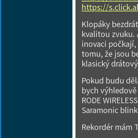
https://s.click
Klopáky bezdrát
kvalitou zvuku. 
inovaci počkají,
tomu, že jsou b
klasický drátový
Pokud budu děla
bych výhledově 
RODE WIRELESS 
Saramonic blink
Rekordér mám T