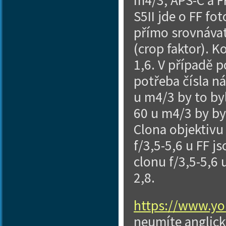
m4/3, APS-C a FF
S5II jde o FF fot
přímo srovnávat
(crop faktor). K
1,6. V případě p
potřeba čísla ná
u m4/3 by to by
60 u m4/3 by by
Clona objektivu 
f/3,5-5,6 u FF 
clonu f/3,5-5,6 
2,8.
https://www.y
neumíte anglick