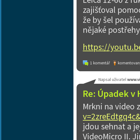
zajišťoval pomoc
že by šel použív
nějaké postřehy,
https://youtu.
1 komentář
komentovaný
Napsal uživatel
www.vi
Re: Úpadek v 
Mrkni na video 
v=2zreEdtgq4c
jdou sehnat a je
VideoMicro II. J