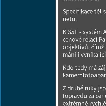
Specifikace těl
netu.
K S5II - systém 
cenové relaci Pa
objektivů, čímž 
mání i vynikajíc
Kdo tedy má záj
kamer=fotoapará
Z druhé ruky js
(opravdu za cenu
extrémně rychlé 