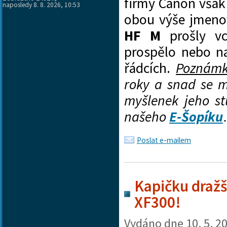
firmy Canon však 
naposledy 8. 8. 2026, 10:53
obou výše jmeno
HF M
prošly vc
prospělo nebo na
řádcích.
Poznámk
roky a snad se m
myšlenek jeho st
našeho
E-Šopíku
Poslat e-mailem
Kapičku dražš
XF300!
Vydáno dne
10. 5. 2