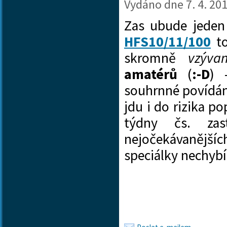
Vydáno dne
7. 4. 20
Zas ubude jeden 
HFS10/11/100
to
skromně
vzýva
amatérů
(
:-D
) 
souhrnné povídán
jdu i do rizika p
týdny čs. za
nejočekávanějších
speciálky nechy