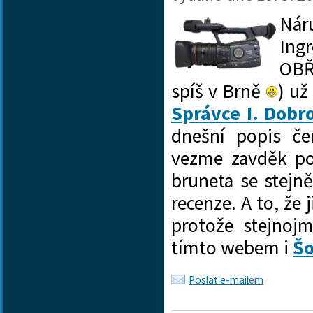
Náru
Ing
OBŘ
spíš v Brně
) už
Správce I. Dobr
dnešní popis čer
vezme zavděk p
bruneta se stejn
recenze. A to, že 
protože stejnoj
tímto webem i
Š
Poslat e-mailem