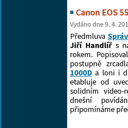
Canon EOS 550
Vydáno dne
9. 4. 20
Předmluva
Správ
Jiří Handlíř
s ná
rokem. Popisoval
postupně zrcad
1000D
a loni i
etabluje od uved
solidním video-
dnešní povíd
připomínáme pře