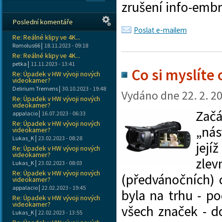
zrušení info-embr
Poslední komentáře
Poslat e-mailem
Re: Reálné klipy ve 4K...
|
Romolus66
18.11.2023 - 09:18
Re: Reálné klipy ve 4K...
|
petka
11.11.2023 - 13:41
Co si myslít
Re: Úpadek v HW vývoji nových
videokamer?
|
Delirium Tremens
30.10.2023 - 19:48
Vydáno dne
22. 2. 2
Re: Úpadek v HW vývoji nových
videokamer?
Začá
|
appalacio
16.07.2023 - 06:33
Re: Úpadek v HW vývoji nových
„nás
videokamer?
|
Lukas_K
23.02.2023 - 08:28
její
Re: Úpadek v HW vývoji nových
videokamer?
zlev
|
Lukas_K
23.02.2023 - 08:03
Re: Úpadek v HW vývoji nových
(předvánočních) c
videokamer?
|
appalacio
22.02.2023 - 19:45
byla na trhu - p
Re: Úpadek v HW vývoji nových
videokamer?
všech značek - 
|
Lukas_K
22.02.2023 - 13:55