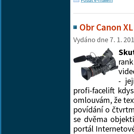
Poslat e-mailem
Obr Canon XL 
Vydáno dne
7. 1. 20
Sku
ran
vide
- j
profi-facelift kd
omlouvám, že text
povídání o čtvrtm
se dvěma objekti
portál Interneto