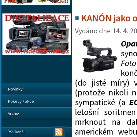
KANÓN jako o
Vydáno dne
14. 4. 2
Opa
syno
Foto
konč
(do jisté míry)
Novinky
(protože nikoli
sympatické (a
E
Pokecy / akce
letošní soritm
Archiv
mrknout na dalš
americkém webu,
RSS kanál