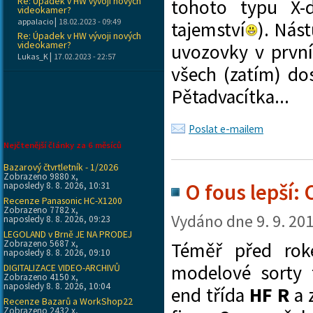
Re: Úpadek v HW vývoji nových
tohoto typu X-
videokamer?
|
appalacio
18.02.2023 - 09:49
tajemství
). Nás
Re: Úpadek v HW vývoji nových
videokamer?
uvozovky v první
|
Lukas_K
17.02.2023 - 22:57
všech (zatím) do
Pětadvacítka...
Poslat e-mailem
Nejčtenější články za 6 měsíců
Bazarový čtvrtletník - 1/2026
Zobrazeno 9880 x,
O fous lepší:
naposledy 8. 8. 2026, 10:31
Recenze Panasonic HC-X1200
Zobrazeno 7782 x,
Vydáno dne
9. 9. 20
naposledy 8. 8. 2026, 09:23
LEGOLAND v Brně JE NA PRODEJ
Zobrazeno 5687 x,
Téměř před ro
naposledy 8. 8. 2026, 09:10
modelové sorty 
DIGITALIZACE VIDEO-ARCHIVŮ
Zobrazeno 4150 x,
naposledy 8. 8. 2026, 10:04
end třída
HF R
a 
Recenze Bazarů a WorkShop22
Zobrazeno 2432 x,