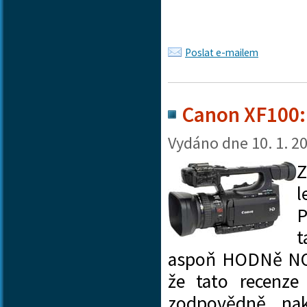
Poslat e-mailem
Canon XF100: 
Vydáno dne
10. 1. 2
Z
l
P
t
aspoň HODNě N
že tato recenze
zodpovědně, nak