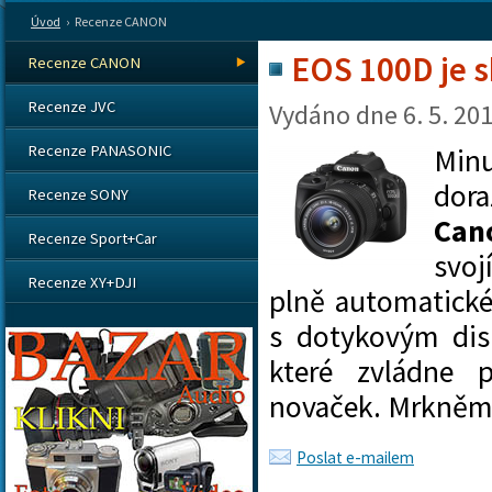
Úvod
›
Recenze CANON
EOS 100D je s
Recenze CANON
Recenze JVC
Vydáno dne
6. 5. 20
Recenze PANASONIC
Minu
dora
Recenze SONY
Can
Recenze Sport+Car
svoj
Recenze XY+DJI
plně automatické
s dotykovým disp
které zvládne 
novaček. Mrkněme,
Poslat e-mailem