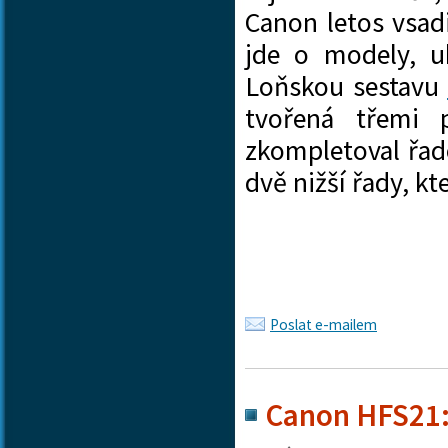
Canon letos vsadi
jde o modely, u
Loňskou sestavu
tvořená třemi 
zkompletoval řa
dvě nižší řady, k
Poslat e-mailem
Canon HFS21: