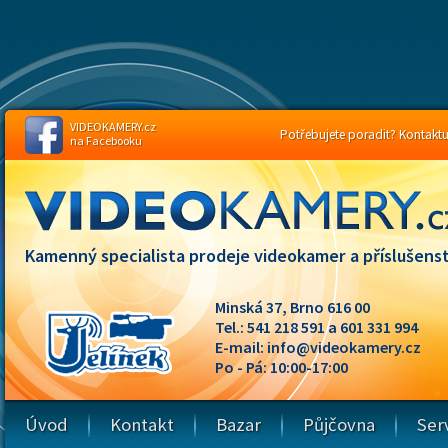
VIDEOKAMERY.cz
Potřebujete poradit? Kontaktuj
na Facebooku
Kamenný specialista prodeje videokamer a příslušenst
Minská 37, Brno 616 00
Tel.: 541 218 591 a 601 331 994
E-mail:
info@videokamery.cz
Po - Pá: 10:00-17:00
Úvod
Kontakt
Bazar
Půjčovna
Ser