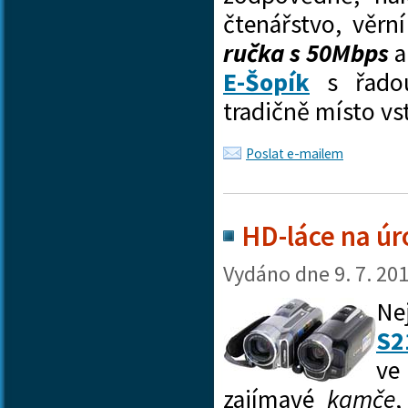
čtenářstvo, věrn
ručka s 50Mbps
a
E-Šopík
s řadou
tradičně místo 
Poslat e-mailem
HD-láce na úr
Vydáno dne
9. 7. 20
Ne
S2
ve
zajímavé
kamče
,