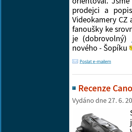
orientoval. Jsme 
prodejci a popi
Videokamery CZ 
fanoušky ke srov
je (dobrovolný)
nového - Šopíku
Poslat e-mailem
Recenze Cano
Vydáno dne
27. 6. 2