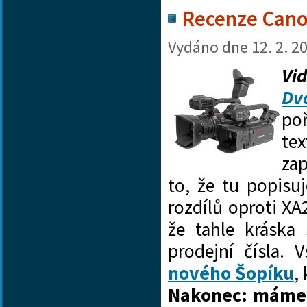
Recenze Can
Vydáno dne
12. 2. 2
Vi
Dv
po
te
za
to, že tu popisuj
rozdílů oproti XA
že tahle kráska
prodejní čísla.
nového Šopíku
,
Nakonec: máme 