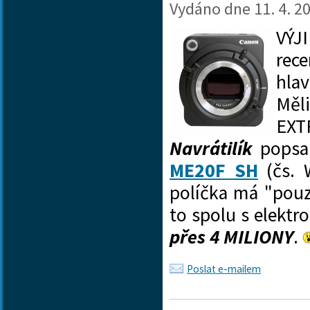
Vydáno dne
11. 4. 2
VÝJ
rec
hla
Měl
EXT
Navrátilík
popsali
ME20F SH
(čs. 
políčka má "pou
to spolu s elektr
přes 4 MILIONY
.
Poslat e-mailem