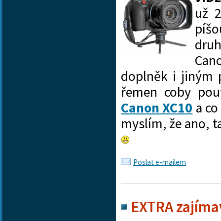
už 2
píšo
druh
Can
doplněk i jiným 
řemen coby po
Canon XC10
a co 
myslím, že ano, 
Poslat e-mailem
EXTRA zajíma