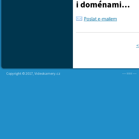
i doménami...
Poslat e-mailem
<
Copyright © 2017, Videokamery.cz
--- === ---