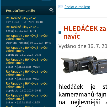
Poslat e-mailem
Poslední komentáře
Re: Reálné klipy ve 4K...
|
Romolus66
18.11.2023 - 09:18
HLEDÁČEK za 
Re: Reálné klipy ve 4K...
|
petka
11.11.2023 - 13:41
navíc
Re: Úpadek v HW vývoji nových
videokamer?
|
Delirium Tremens
30.10.2023 - 19:48
Vydáno dne
16. 7. 2
Re: Úpadek v HW vývoji nových
videokamer?
|
appalacio
16.07.2023 - 06:33
Re: Úpadek v HW vývoji nových
videokamer?
|
Lukas_K
23.02.2023 - 08:28
Re: Úpadek v HW vývoji nových
videokamer?
|
Lukas_K
23.02.2023 - 08:03
Re: Úpadek v HW vývoji nových
hledáček je s
videokamer?
|
appalacio
22.02.2023 - 19:45
kameramanů-fajn
Re: Úpadek v HW vývoji nových
videokamer?
na nejlevnější
|
Lukas_K
22.02.2023 - 13:55