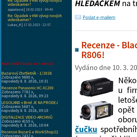
Re: Úpadek v HW vývoji nových
HLEDÁČKEM
na t
videokamer?
|
appalacio
18.02.2023 - 09:49
Re: Úpadek v HW vývoji nových
Poslat e-mailem
videokamer?
|
Lukas_K
17.02.2023 - 22:57
Recenze - Bla
R806!
Nejčtenější články za 6 měsíců
Vydáno dne
10. 3. 2
Bazarový čtvrtletník - 1/2026
Zobrazeno 9880 x,
Někol
naposledy 8. 8. 2026, 10:31
u fi
Recenze Panasonic HC-X1200
Zobrazeno 7782 x,
naposledy 8. 8. 2026, 09:23
letoš
LEGOLAND v Brně JE NA PRODEJ
Zobrazeno 5687 x,
opět
naposledy 8. 8. 2026, 09:10
obor
DIGITALIZACE VIDEO-ARCHIVŮ
Zobrazeno 4150 x,
naposledy 8. 8. 2026, 10:04
čučku
spotřební
Recenze Bazarů a WorkShop22
Zobrazeno 2432 x,