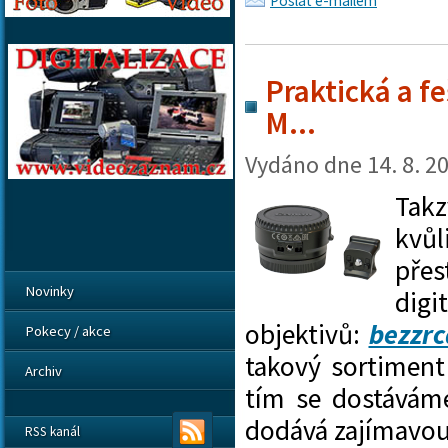
Poslat e-mailem
Praktická a f
M...
Vydáno dne
14. 8. 2
Tak
kvůl
přes
Novinky
digi
objektivů:
bezzrc
Pokecy / akce
takový sortiment
Archiv
tím se dostávám
dodává zajímavou 
RSS kanál