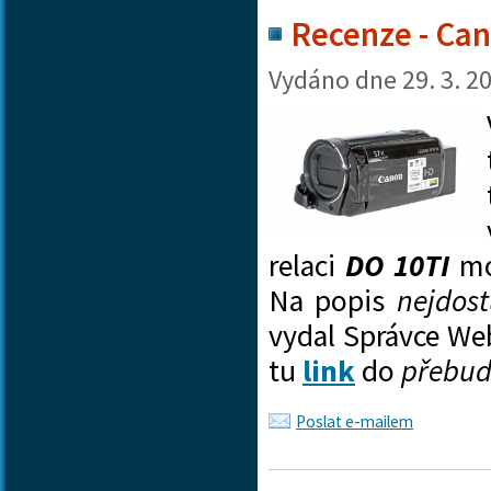
Recenze - Can
Vydáno dne
29. 3. 2
relaci
DO 10TI
mo
Na popis
nejdost
vydal Správce W
tu
link
do
přebu
Poslat e-mailem