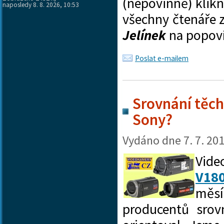
(nepovinně) klik
naposledy 8. 8. 2026, 10:53
všechny čtenáře 
Jelínek
na popov
Poslat e-mailem
Srovnání těch
Sony?
Vydáno dne
7. 7. 20
Vid
V18
měsí
producentů srov