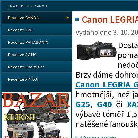
Úvod
›
Recenze CANON
Canon LEGRIA 
Recenze CANON
Recenze JVC
Vydáno dne
3. 10. 2
Recenze PANASONIC
Dosta
poma
Recenze SONY
nedo
Recenze Sport+Car
Brzy dáme dohrom
Recenze XY+DJI
Canon LEGRIA 
hmotnější, než ja
G25
,
G40
či
XA
výbavě téměř 1,5
natěšené fanoušk