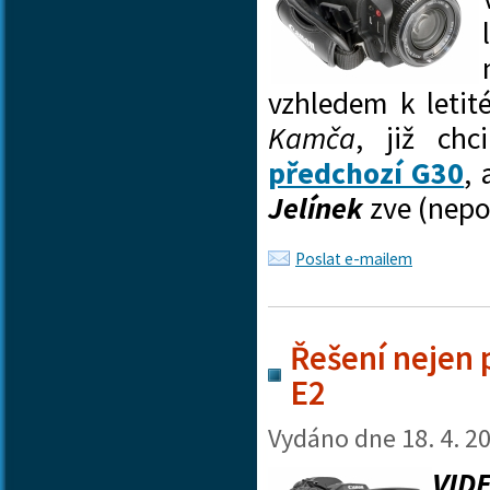
vzhledem k letit
Kamča
, již chc
předchozí G30
, 
Jelínek
zve (nep
Poslat e-mailem
Řešení nejen 
E2
Vydáno dne
18. 4. 2
VID