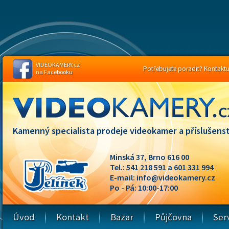
VIDEOKAMERY.cz
Potřebujete poradit? Kontaktuj
na Facebooku
Kamenný specialista prodeje videokamer a příslušenst
Minská 37, Brno 616 00
Tel.: 541 218 591 a 601 331 994
E-mail:
info@videokamery.cz
Po - Pá: 10:00-17:00
Úvod
Kontakt
Bazar
Půjčovna
Ser