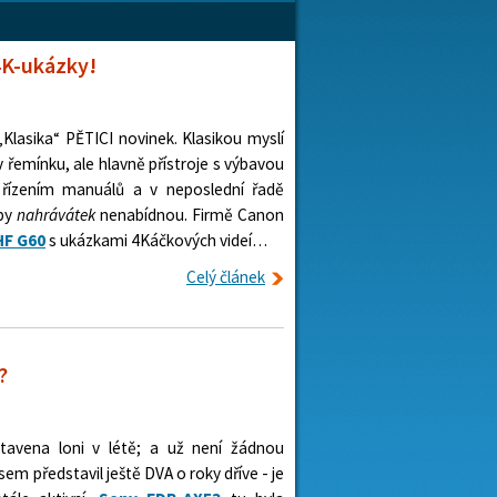
4K-ukázky!
Klasika“ PĚTICI novinek. Klasikou myslí
v řemínku, ale hlavně přístroje s výbavou
 řízením manuálů a v neposlední řadě
ypy
nahrávátek
nenabídnou. Firmě Canon
HF G60
s ukázkami 4Káčkových videí…
Celý článek
?
tavena loni v létě; a už není žádnou
 jsem představil ještě DVA o roky dříve - je