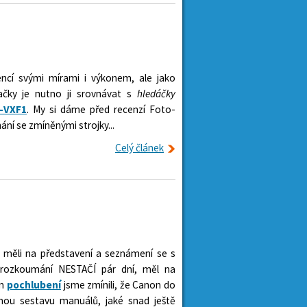
ncí svými mírami i výkonem, ale jako
načky je nutno ji srovnávat s
hledáčky
-VXF1
. My si dáme před recenzí Foto-
ání se zmíněnými strojky...
Celý článek
 měli na představení a seznámení se s
 prozkoumání NESTAČÍ pár dní, měl na
ím
pochlubení
jsme zmínili, že Canon do
rnou sestavu manuálů, jaké snad ještě