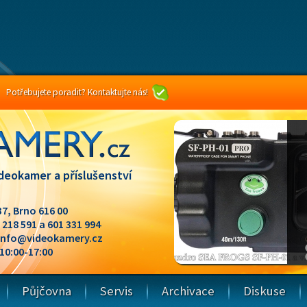
Potřebujete poradit? Kontaktujte nás!
deokamer a příslušenství
37, Brno 616 00
1 218 591 a 601 331 994
info@videokamery.cz
 10:00-17:00
Půjčovna
Servis
Archivace
Diskuse