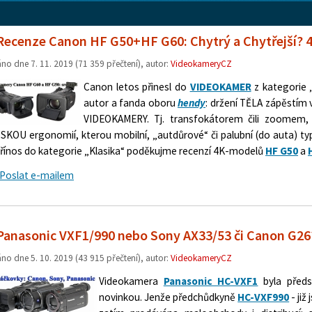
Recenze Canon HF G50+HF G60: Chytrý a Chytřejší? 
áno dne
7. 11. 2019
(71 359 přečtení), autor:
VideokameryCZ
Canon letos přinesl do
VIDEOKAMER
z kategorie „
autor a fanda oboru
hendy
: držení TĚLA zápěstím 
VIDEOKAMERY. Tj. transfokátorem čili zoomem,
SKOU ergonomií, kterou mobilní, „autdůrové“ či palubní (do auta) t
přínos do kategorie „Klasika“ poděkujme recenzí 4K-modelů
HF G50
a
Poslat e-mailem
Panasonic VXF1/990 nebo Sony AX33/53 či Canon G26
áno dne
5. 10. 2019
(43 915 přečtení), autor:
VideokameryCZ
Videokamera
Panasonic HC-VXF1
byla předs
novinkou. Jenže předchůdkyně
HC-VXF990
- již