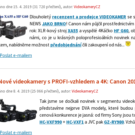
áno dne
15. 4. 2019
(31 720 přečtení), autor:
VideokameryCZ
Dlouholetý
recenzent a prodejce VIDEOKAMER
se s
NEWS
JAKO BRNO
! Canon nám půjčil prostřednictvím
rok: XLR-kový stroj
XA55
a vyspělé 4Káčko
HF G60
, o
námi, co je u krásných poloprofesioálních novinek n
kem, nabídněme možnost
předobjednání
čili zakoupení od nás...
Poslat e-mailem
Nové videokamery s PROFI-vzhledem a 4K: Canon 20
áno dne
8. 4. 2019
(25 066 přečtení), autor:
VideokameryCZ
Tak jsme se dočkali novinek v segmentu video
představíme nejprve DVA modely, které budou p
cenová konkurence je jasná: od firmy Sony jsou 
HC-VXF990
+
HC-VXF1
a JVC pak
GZ-RY980
. Vzhů
Poslat e-mailem