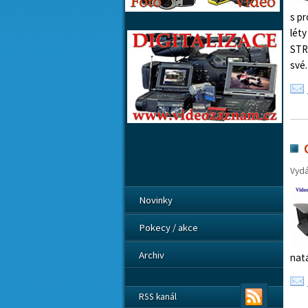
s p
lét
ST
své
Vyd
Novinky
Pokecy / akce
Archiv
nat
RSS kanál