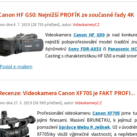
Canon HF G50: Nejnižší PROFÍK ze současné řady 4K
áno dne
6. 7. 2019
(28 755 přečtení), autor:
VideokameryCZ
Videokamera
Canon HF G50
je nad konkure
nejnižší poloprofesionální model tradiční z
fajnšmekrů
Sony FDR-AX53
či
Panasonic HC
Casting s charakteristikou HF G50 a malé srovn
Poslat e-mailem
Recenze: Videokamera Canon XF705 je FAKT PROFI...
áno dne
27. 5. 2019
(56 989 přečtení), autor:
VideokameryCZ
Profesionální videokameru
Canon XF705
jsme tu
jejími finesami. Masivní BRUNETKU, k jejímuž
pomazlení
Správce Webu P. Jelínek
. Už v úvodn
XF705tky vložil výjimečné vlastnosti; a nepřebe