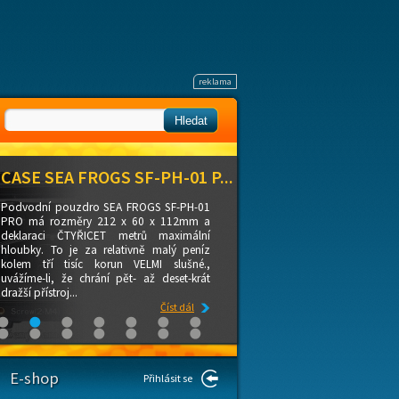
CASE SEA FROGS SF-PH-01 P...
Podvodní pouzdro SEA FROGS SF-PH-01
PRO má rozměry 212 x 60 x 112mm a
deklaraci ČTYŘICET metrů maximální
hloubky. To je za relativně malý peníz
kolem tří tisíc korun VELMI slušné.,
uvážíme-li, že chrání pět- až deset-krát
dražší přístroj...
Číst dál
E-shop
Přihlásit se