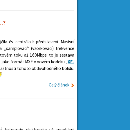
é…?
ila čs. centrála k představení. Masivní
a „samplovací“ (vzorkovací) frekvence
atovém toku až 160Mbps: to je sestava
ě jako formát MXF v novém kodeku „
XF-
vlastnosti tohoto obdivuhodného bolidu.
Celý článek
 kategorie elektroniky už mnohými