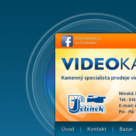
VIDEOKAMERY.cz
na Facebooku
Kamenný specialista prodeje vi
Minská 
Tel.: 54
E-mail:
Po - Pá:
Úvod
Kontakt
Bazar