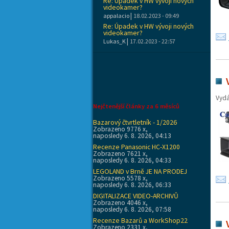
Re: Úpadek v HW vývoji nových
videokamer?
|
appalacio
18.02.2023 - 09:49
Re: Úpadek v HW vývoji nových
videokamer?
|
Lukas_K
17.02.2023 - 22:57
Vyd
Nejčtenější články za 6 měsíců
Bazarový čtvrtletník - 1/2026
Zobrazeno 9776 x,
naposledy 6. 8. 2026, 04:13
Recenze Panasonic HC-X1200
Zobrazeno 7621 x,
naposledy 6. 8. 2026, 04:33
LEGOLAND v Brně JE NA PRODEJ
Zobrazeno 5578 x,
naposledy 6. 8. 2026, 06:33
DIGITALIZACE VIDEO-ARCHIVŮ
Zobrazeno 4046 x,
naposledy 6. 8. 2026, 07:58
Recenze Bazarů a WorkShop22
Zobrazeno 2331 x,