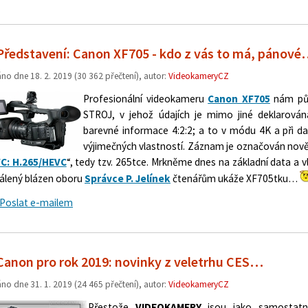
Představení: Canon XF705 - kdo z vás to má, pánov
áno dne
18. 2. 2019
(30 362 přečtení), autor:
VideokameryCZ
Profesionální videokameru
Canon XF705
nám půjč
STROJ, v jehož údajích je mimo jiné deklarován
barevné informace 4:2:2; a to v módu 4K a při d
výjimečných vlastností. Záznam je označován nov
C: H.265/HEVC
“, tedy tzv. 265tce. Mrkněme dnes na základní data a 
álený blázen oboru
Správce P. Jelínek
čtenářům ukáže XF705tku…
Poslat e-mailem
Canon pro rok 2019: novinky z veletrhu CES…
áno dne
31. 1. 2019
(24 465 přečtení), autor:
VideokameryCZ
Přestože
VIDEOKAMERY
jsou jako samostatná