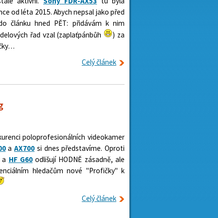
tále aktivní.
Sony FDR-AX53
tu byla
ce od léta 2015. Abych nepsal jako před
h do článku hned PĚT: přidávám k nim
odelových řad vzal (zaplaťpánbůh
) za
áčky…
Celý článek
g
urenci poloprofesionálních videokamer
00
a
AX700
si dnes představíme. Oproti
a
HF G60
odlišují HODNĚ zásadně, ale
enciálním hledačům nové "Profičky" k
Celý článek