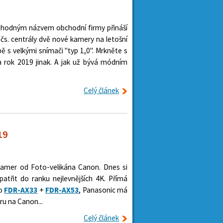
hodným názvem obchodní firmy přináší
 čs. centrály dvě nové kamery na letošní
bě s velkými snímači "typ 1,0". Mrkněte s
a rok 2019 jinak. A jak už bývá módním
Celý článek
19
kamer od Foto-velikána Canon. Dnes si
atřit do ranku nejlevnějších 4K. Přímá
to
FDR-AX33
+
FDR-AX53
, Panasonic má
ru na Canon...
Celý článek