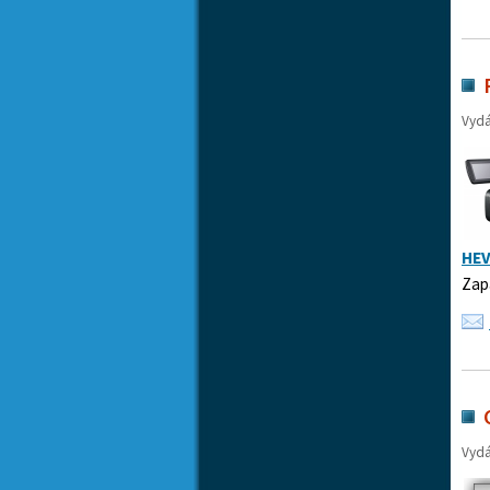
Vyd
HEV
Zap
Vyd