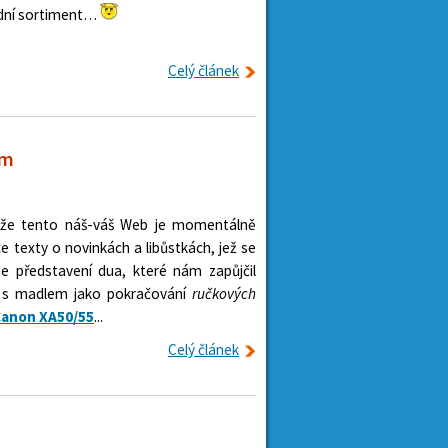
dní sortiment…
Celý článek
ím
, že tento náš-váš Web je momentálně
 texty o novinkách a libůstkách, jež se
me představení dua, které nám zapůjčil
u s madlem jako pokračování
ručkových
anon XA50/55
...
Celý článek