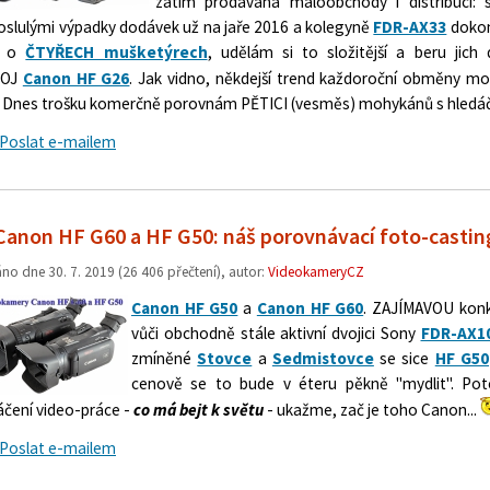
zatím prodávána maloobchody i distribucí: s
roslulými výpadky dodávek už na jaře 2016 a kolegyně
FDR-AX33
dokon
y o
ČTYŘECH mušketýrech
, udělám si to složitější a beru jic
ROJ
Canon HF G26
. Jak vidno, někdejší trend každoroční obměny m
. Dnes trošku komerčně porovnám PĚTICI (vesměs) mohykánů s hled
Poslat e-mailem
Canon HF G60 a HF G50: náš porovnávací foto-castin
áno dne
30. 7. 2019
(26 406 přečtení), autor:
VideokameryCZ
Canon HF G50
a
Canon HF G60
. ZAJÍMAVOU konk
vůči obchodně stále aktivní dvojici Sony
FDR-AX1
zmíněné
Stovce
a
Sedmistovce
se sice
HF G50
cenově se to bude v éteru pěkně "mydlit". Pot
áčení video-práce -
co má
bejt k světu
- ukažme, zač je toho Canon...
Poslat e-mailem