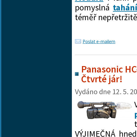
pomyslná
tahán
téměř nepřetržitě.
Poslat e-mailem
Panasonic HC-
Čtvrté jár!
Vydáno dne
12. 5. 2
VÝJIMEČNÁ hned 