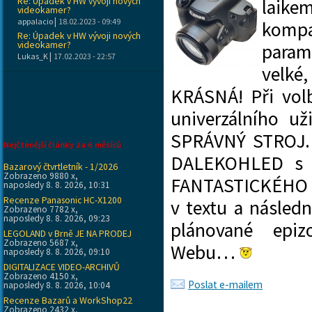
Re: Úpadek v HW vývoji nových
laike
videokamer?
|
appalacio
18.02.2023 - 09:49
komp
Re: Úpadek v HW vývoji nových
videokamer?
param
|
Lukas_K
17.02.2023 - 22:57
velké
KRÁSNÁ! Při volb
univerzálního už
SPRÁVNÝ STROJ
Nejčtenější články za 6 měsíců
DALEKOHLED s 
Bazarový čtvrtletník - 1/2026
Zobrazeno 9880 x,
FANTASTICKÉHO př
naposledy 8. 8. 2026, 10:31
Recenze Panasonic HC-X1200
v textu a násled
Zobrazeno 7782 x,
naposledy 8. 8. 2026, 09:23
plánované epiz
LEGOLAND v Brně JE NA PRODEJ
Zobrazeno 5687 x,
Webu…
naposledy 8. 8. 2026, 09:10
DIGITALIZACE VIDEO-ARCHIVŮ
Zobrazeno 4150 x,
Poslat e-mailem
naposledy 8. 8. 2026, 10:04
Recenze Bazarů a WorkShop22
Zobrazeno 2432 x,