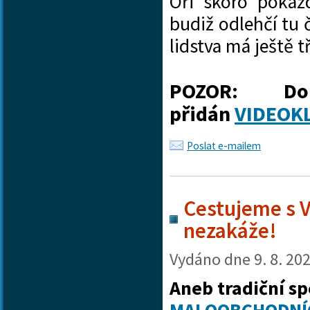
Oři skoro pokaž
budiž odlehčí tu 
lidstva má ještě 
POZOR: Do
přidán
VIDEOK
Poslat e-mailem
Cestujeme s V
nezakáže!
Vydáno dne
9. 8. 20
Aneb tradiční sp