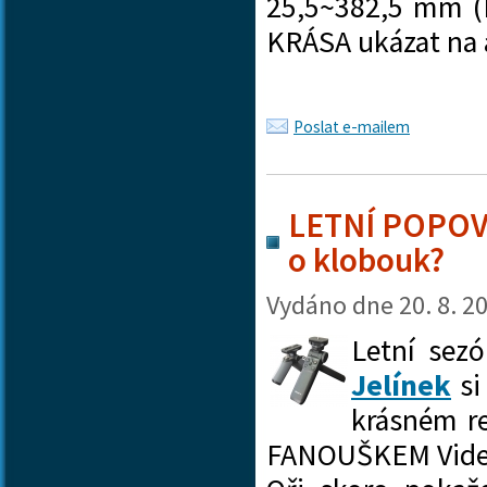
25,5~382,5 mm (
KRÁSA ukázat n
Poslat e-mailem
LETNÍ POPOVÍ
o klobouk?
Vydáno dne
20. 8. 2
Letní sez
Jelínek
si
krásném re
FANOUŠKEM Videot