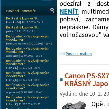
odezíral z dos
NEMÍT
multimedi
Poslední komentáře
pobaví, zazna
Re: Reálné klipy ve 4K...
|
Romolus66
18.11.2023 - 09:18
nepráskne. Dámy 
Re: Reálné klipy ve 4K...
|
petka
11.11.2023 - 13:41
volnočasovou" va
Re: Úpadek v HW vývoji nových
videokamer?
|
Delirium Tremens
30.10.2023 - 19:48
Re: Úpadek v HW vývoji nových
videokamer?
Poslat e-mailem
|
appalacio
16.07.2023 - 06:33
Re: Úpadek v HW vývoji nových
videokamer?
|
Lukas_K
23.02.2023 - 08:28
Re: Úpadek v HW vývoji nových
Canon PS-SX7
videokamer?
|
Lukas_K
23.02.2023 - 08:03
KRÁSNÝ Japo
Re: Úpadek v HW vývoji nových
videokamer?
|
Vydáno dne
10. 2. 2
appalacio
22.02.2023 - 19:45
Re: Úpadek v HW vývoji nových
videokamer?
Opět 
|
Lukas_K
22.02.2023 - 13:55