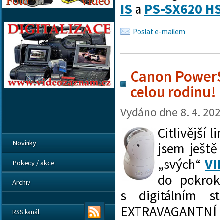
IS
a
PS-SX620 H
Poslat e-mailem
Canon PowerS
celou rodinu!
Vydáno dne
8. 4. 20
Citlivější 
Novinky
jsem ješt
„svých“
V
Pokecy / akce
do pokrok
Archiv
s digitálním s
EXTRAVAGANTN
RSS kanál