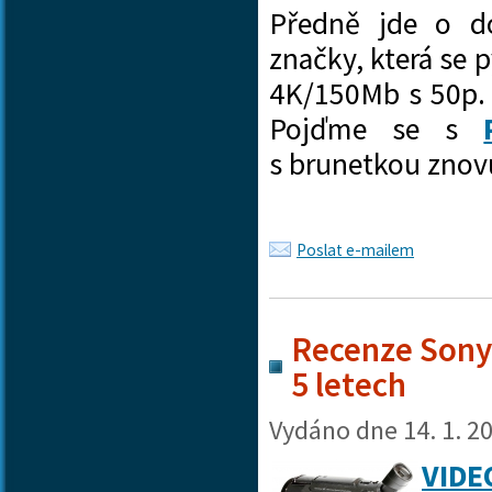
Předně jde o do
značky, která se 
4K/150Mb s 50p.
Pojďme se s
s brunetkou znovu
Poslat e-mailem
Recenze Sony
5 letech
Vydáno dne
14. 1. 2
VIDE