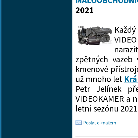
MALOOBCHODNÍ
2021
Každ
VIDEOK
naraz
zpětných vazeb v
kmenové přístro
už mnoho let
Krá
Petr Jelínek p
VIDEOKAMER a nas
letní sezónu 20
Poslat e-mailem