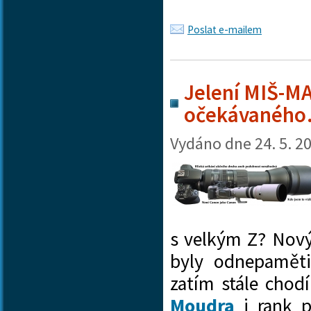
Poslat e-mailem
Jelení MIŠ-MA
očekávanéh
Vydáno dne
24. 5. 2
s velkým Z? Nový 
byly odnepamět
zatím stále chod
Moudra
i rank p