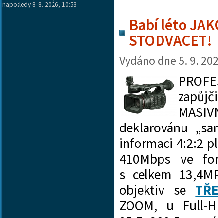
naposledy 8. 8. 2026, 10:53
Babí léto JA
STODVACET!
Vydáno dne
5. 9. 20
PROFE
zapůjči
MASIV
deklarovánu „sam
informaci 4:2:2 
410Mbps ve fo
s celkem 13,4MP
objektiv se
TŘE
ZOOM, u Full-