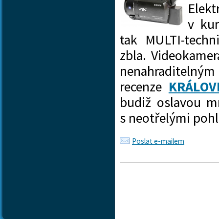
Elek
v kur
tak MULTI-techn
zbla.
Videokamera
nenahradite
recenze
KRÁLOV
budiž oslavou m
s neotřelými pohl
Poslat e-mailem