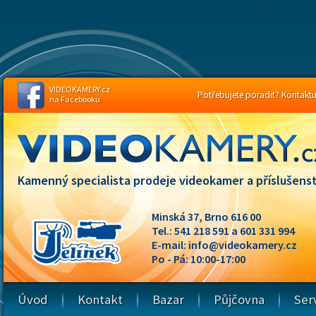
VIDEOKAMERY.cz
Potřebujete poradit? Kontaktuj
na Facebooku
Kamenný specialista prodeje videokamer a příslušenst
Minská 37, Brno 616 00
Tel.: 541 218 591 a 601 331 994
E-mail:
info@videokamery.cz
Po - Pá: 10:00-17:00
Úvod
Kontakt
Bazar
Půjčovna
Ser