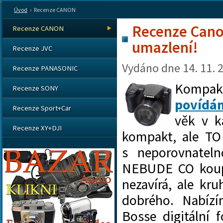
Úvod
›
Recenze CANON
Recenze Cano
Recenze CANON
umazlení!
Recenze JVC
Vydáno dne
14. 11. 
Recenze PANASONIC
Kompak
Recenze SONY
povídán
Recenze Sport+Car
věk v k
Recenze XY+DJI
kompakt, ale TO
s neporovnatel
NEBUDE CO koupi
nezavírá, ale kru
dobrého. Nabíz
Bosse digitální 