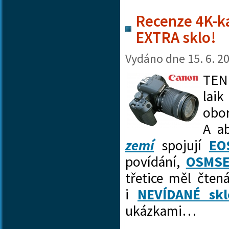
Recenze 4K-k
EXTRA sklo!
Vydáno dne
15. 6. 2
TEN
lai
obor
A ab
zemí
spojují
EO
povídání,
OSMSE
třetice měl čten
i
NEVÍDANÉ skl
ukázkami…